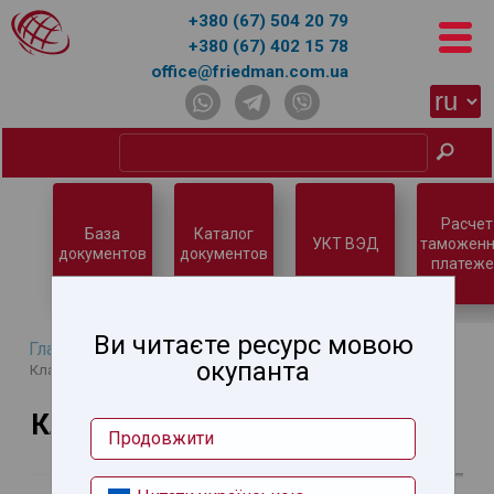
+380 (67) 504 20 79
+380 (67) 402 15 78
office@friedman.com.ua
Расчет
База
Каталог
УКТ ВЭД
таможенн
документов
документов
платеже
Ви читаєте ресурс мовою
Главная
→
База знаний
→
Таможенное оформление
→
окупанта
Классификация товаров
Классификация товаров
Продовжити