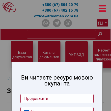
+380 (67) 504 20 79
+380 (67) 402 15 78
office@friedman.com.ua
Расчет
База
Каталог
УКТ ВЭД
таможенн
документов
документов
платеже
Ви читаєте ресурс мовою
Главная
→
Заказ услуг
окупанта
Заказ услуг
Продовжити