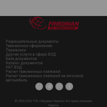
Разрешительные документы
Таможенное оформление
Перевозки
Другие услуги в сфере ВЭД
База документов
Каталог документов
УКТ ВЭД
Расчет таможенных платежей
Расчет таможенных платежей на легковой
автомобиль
© 2005-2025 ТОВ «Фрідман-Україна» Всі права захищені
Україна,