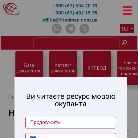
+380 (67) 504 20 79
+380 (67) 402 15 78
office@friedman.com.ua
Расчет
База
Каталог
УКТ ВЭД
таможен
документов
документов
платеже
Ви читаєте ресурс мовою
Главная
→ Новости
окупанта
Новости
Продовжити