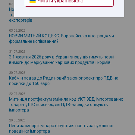
Читати українською
07.08.2026
Нові правила імпорту ЄС з 12 серпня для продукції
тваринного походження: важливо для українських
експортерів
03.08.2026
НОВИЙ МИТНИЙ КОДЕКС: Європейська інтеграція чи
формальне копіювання?
31.07.2026
З 1 жовтня 2026 року в Україні знову діятимуть повні
вимоги до маркування харчових продуктів і кормів
30.07.2026
Кабмін подав до Ради новий законопроєкт про ПДВ на
посилки до 150 євро
22.07.2026
Митниця постфактум змінила код УКТ ЗЕД імпортованих
товарів: ДПС пояснює, які ПДВ-наслідки очікують
імпортера
29.06.2026
Пеня за імпортом нараховується навіть за сумлінної
поведінки імпортера