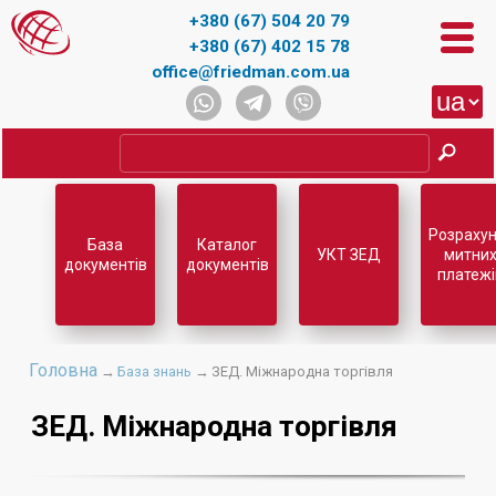
+380 (67) 504 20 79
+380 (67) 402 15 78
office@friedman.com.ua
Розрахун
База
Каталог
УКТ ЗЕД
митни
документів
документів
платежі
Головна
→
База знань
→
ЗЕД. Міжнародна торгівля
ЗЕД. Міжнародна торгівля