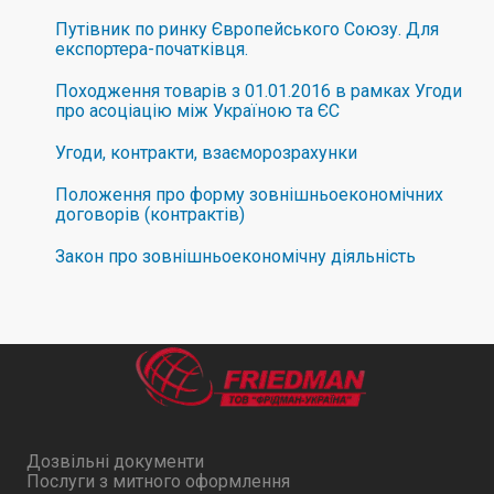
Путівник по ринку Європейського Союзу. Для
експортера-початківця.
Походження товарів з 01.01.2016 в рамках Угоди
про асоціацію між Україною та ЄС
Угоди, контракти, взаєморозрахунки
Положення про форму зовнiшньоекономiчних
договорiв (контрактiв)
Закон про зовнішньоекономічну діяльність
Дозвільні документи
Послуги з митного оформлення