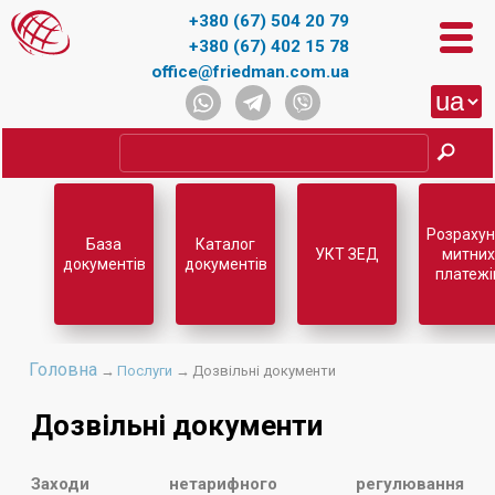
+380 (67) 504 20 79
+380 (67) 402 15 78
office@friedman.com.ua
Розрахун
База
Каталог
УКТ ЗЕД
митних
документів
документів
платежі
Головна
→
Послуги
→
Дозвільні документи
Дозвільні документи
Заходи нетарифного регулювання