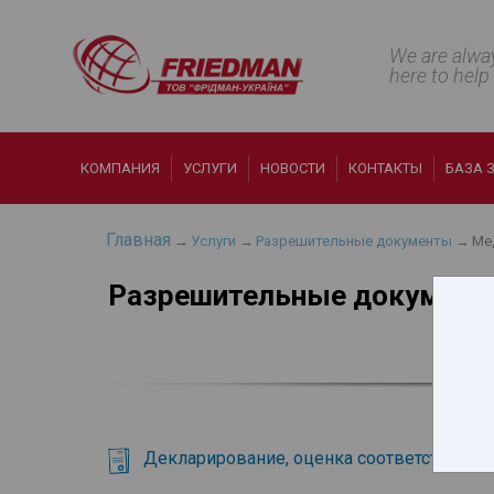
We are alwa
here to help
КОМПАНИЯ
УСЛУГИ
НОВОСТИ
КОНТАКТЫ
БАЗА 
Главная
→
Услуги
→
Разрешительные документы
→
Ме
Разрешительные документы
Декларирование, оценка соответствия и