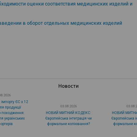
бходимости оценки соответствия медицинских изделий и
введении в оборот отдельных медицинских изделий
Новости
08.2026
 імпорту ЄС з 12
03.08.2026
03.08.
ля продукції
о походження:
НОВИЙ МИТНИЙ КОДЕКС:
НОВИЙ МИТНИ
я українських
Європейська інтеграція чи
Європейська і
ортерів
формальне копіювання?
формальне к