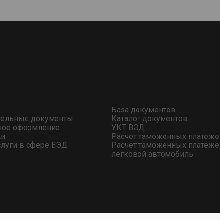
База документов
тельные документы
Каталог документов
ное оформление
УКТ ВЭД
ки
Расчет таможенных платеже
слуги в сфере ВЭД
Расчет таможенных платеже
легковой автомобиль