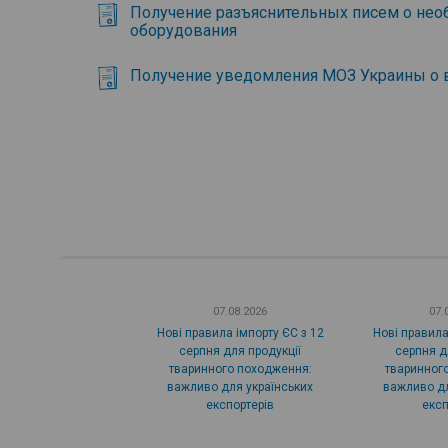
Получение разъяснительных писем о нео
оборудования
Получение уведомления МОЗ Украины о 
07.08.2026
07.
Нові правила імпорту ЄС з 12
Нові правила
серпня для продукції
серпня д
тваринного походження:
тваринног
важливо для українських
важливо дл
експортерів
експ