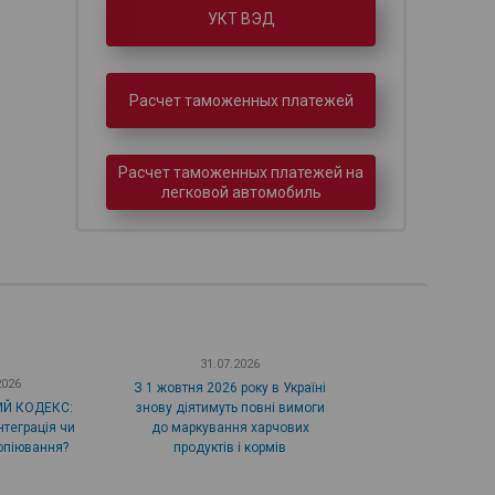
УКТ ВЭД
Расчет таможенных платежей
Расчет таможенных платежей на
легковой автомобиль
31.07.2026
2026
З 1 жовтня 2026 року в Україні
Й КОДЕКС:
знову діятимуть повні вимоги
нтеграція чи
до маркування харчових
опіювання?
продуктів і кормів