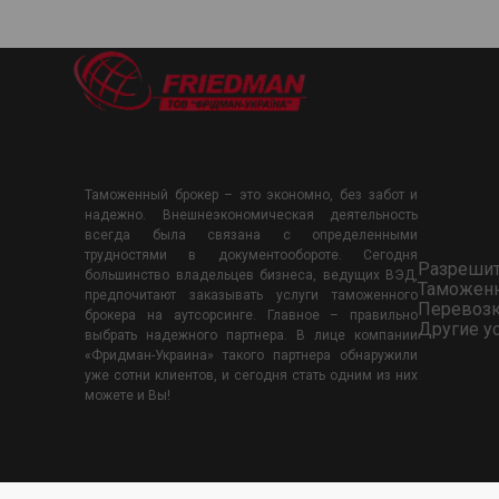
Таможенный брокер – это экономно, без забот и
надежно. Внешнеэкономическая деятельность
всегда была связана с определенными
трудностями в документообороте. Сегодня
Разреши
большинство владельцев бизнеса, ведущих ВЭД,
Таможен
предпочитают заказывать услуги таможенного
Перевоз
брокера на аутсорсинге. Главное – правильно
Другие у
выбрать надежного партнера. В лице компании
«Фридман-Украина» такого партнера обнаружили
уже сотни клиентов, и сегодня стать одним из них
можете и Вы!
© 2005-2025 ТОВ «Фрідман-Україна» Всі права захищені