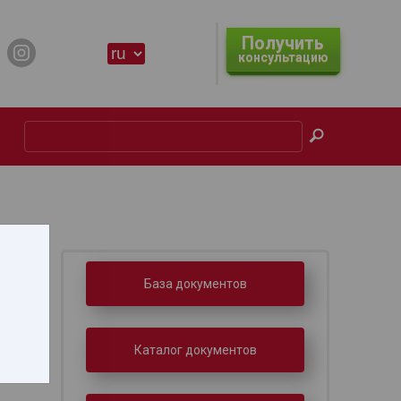
Получить
консультацию
ике
База документов
Каталог документов