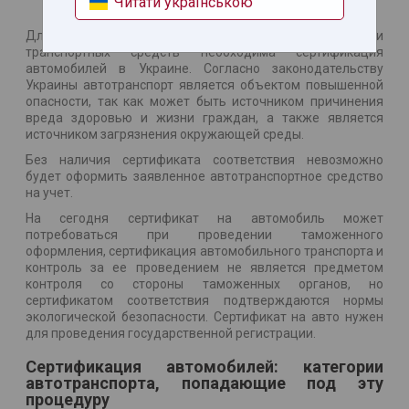
Читати українською
Для ввоза на территорию нашей страны и регистрации
транспортных средств необходима сертификация
автомобилей в Украине. Согласно законодательству
Украины автотранспорт является объектом повышенной
опасности, так как может быть источником причинения
вреда здоровью и жизни граждан, а также является
источником загрязнения окружающей среды.
Без наличия сертификата соответствия невозможно
будет оформить заявленное автотранспортное средство
на учет.
На сегодня сертификат на автомобиль может
потребоваться при проведении таможенного
оформления, сертификация автомобильного транспорта и
контроль за ее проведением не является предметом
контроля со стороны таможенных органов, но
сертификатом соответствия подтверждаются нормы
экологической безопасности. Сертификат на авто нужен
для проведения государственной регистрации.
Сертификация автомобилей: категории
автотранспорта, попадающие под эту
процедуру