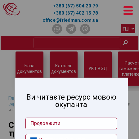
+380 (67) 504 20 79
+380 (67) 402 15 78
office@friedman.com.ua
Расчет
База
Каталог
УКТ ВЭД
таможен
документов
документов
платеже
Ви читаєте ресурс мовою
Главная
→
База знаний
→
Нетарифное регулирование
→
окупанта
Сертификация продукции и услуг
→
Сертификация автомобилей
и транспортных средств
Сертификация автомобилей и
Продовжити
транспортных средств