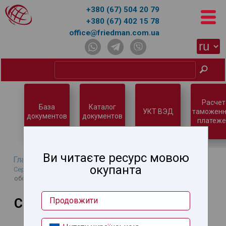
+380 (67) 504 20 79
+380 (67) 402 15 78
office@friedman.com.ua
Расчет
База
Каталог
УКТ ВЭД
таможенн
документов
документов
платеже
Ви читаєте ресурс мовою
Главная
→
База знаний
→
Нетарифное регулирование
→
окупанта
Сертификация продукции и услуг
→
Сертификация
оборудования
Сертификация оборудования
Продовжити