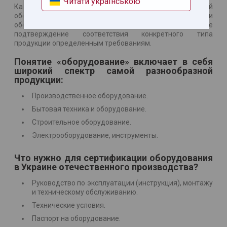
Читати українською
Как доказать соответствие качественных показателей
оборудования? Конечно путем сертификации
оборудования, которая предусматривает письменное
подтверждение соответствия конкретного типа
продукции определенным требованиям.
Понятие «оборудование» включает в себя
широкий спектр самой разнообразной
продукции:
Производственное оборудование.
Бытовая техника и оборудование.
Строительное оборудование.
Электрооборудование, инструменты.
Что нужно для сертификации оборудования
в Украине отечественного производства?
Руководство по эксплуатации (инструкция), монтажу
и техническому обслуживанию.
Технические условия.
Паспорт на оборудование.