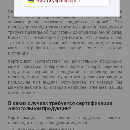
Читати українською
Сертификация алкогольной продукции – процесс не
обязательный, распространяющийся на все организации,
занимающиеся выпуском подобных изделий. Эта
процедура проводится соответствующими инстанциями и
требует тщательной подготовки документационной базы.
Кроме того, необходимо учитывать, что алкоголь как
таковой относится к пищевой промышленности, поэтому
могут потребоваться заключения еще и других
инстанций.
Сертификат соответствия на алкогольную продукцию
может касаться конкретной партии товара, серийной
продукции, серийной продукции с обследованием
производства и прочее. Существуют различные модели
процедуры при выдаче сертификата, из которых Вы
можете выбрать ту, которая наиболее отвечает Вашим
бизнес-целям.
В каких случаях требуется сертификация
алкогольной продукции?
Сертификация алкогольной продукции может
производиться для следующих изделий:
Коньяки, коньячные напитки.