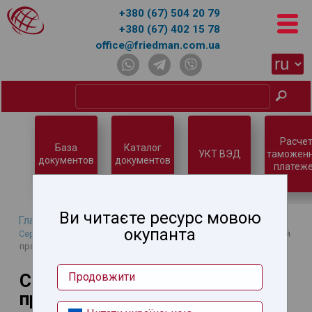
+380 (67) 504 20 79
+380 (67) 402 15 78
office@friedman.com.ua
Расчет
База
Каталог
УКТ ВЭД
таможен
документов
документов
платеже
Ви читаєте ресурс мовою
Главная
→
База знаний
→
Нетарифное регулирование
→
окупанта
Сертификация продукции и услуг
→
Сертификация алкогольной
продукции
Сертификация алкогольной
Продовжити
продукции