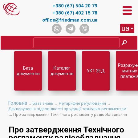
+380 (67) 504 20 79
+380 (67) 402 15 78
office@friedman.com.ua
Розрахун
База
Каталог
УКТ ЗЕД
митних
документів
документів
платежі
Головна
→
База знань
→
Нетарифне регулювання
→
Декларування відповідності продукції технічним регламентам
→
Про затвердження Технiчного регламенту радiообладнання
Про затвердження Технiчного
регламенту радiообладнання