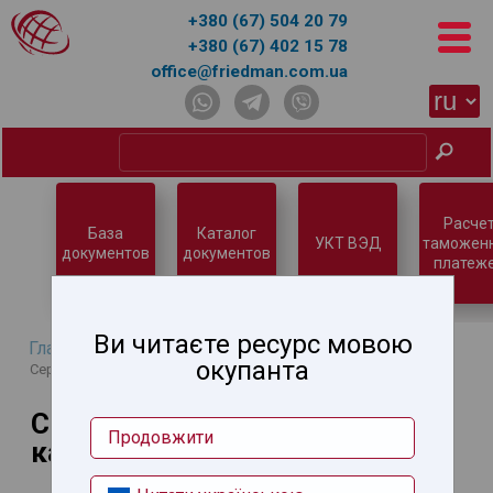
+380 (67) 504 20 79
+380 (67) 402 15 78
office@friedman.com.ua
Расче
База
Каталог
УКТ ВЭД
таможен
документов
документов
платеж
Ви читаєте ресурс мовою
Главная
→
Услуги
→
Разрешительные документы
→
окупанта
Сертификаты происхождения, карнет АТА
Сертификаты происхождения,
Продовжити
карнет АТА