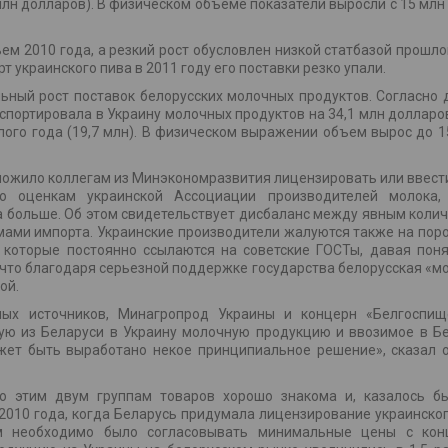
млн долларов). В физическом объеме показатели выросли с 15 млн 
ем 2010 года, а резкий рост обусловлен низкой статбазой прошло
 украинского пива в 2011 году его поставки резко упали.
ьный рост поставок белорусских молочных продуктов. Согласно
кспортировала в Украину молочных продуктов на 34,1 млн долларов
лого года (19,7 млн). В физическом выражении объем вырос до 15
ожило коллегам из Минэкономразвития лицензировать или ввест
о оценкам украинской Ассоциации производителей молока,
за больше. Об этом свидетельствует дисбаланс между явным коли
мами импорта. Украинские производители жалуются также на по
 которые постоянно ссылаются на советские ГОСТы, давая поня
о, что благодаря серьезной поддержке государства белорусская «м
ой.
ых источников, Минагропрод Украины и концерн «Белгоспищ
ую из Беларуси в Украину молочную продукцию и ввозимое в Б
жет быть выработано некое принципиальное решение», сказал 
по этим двум группам товаров хорошо знакома и, казалось б
 2010 года, когда Беларусь придумала лицензирование украинског
м необходимо было согласовывать минимальные цены с кон