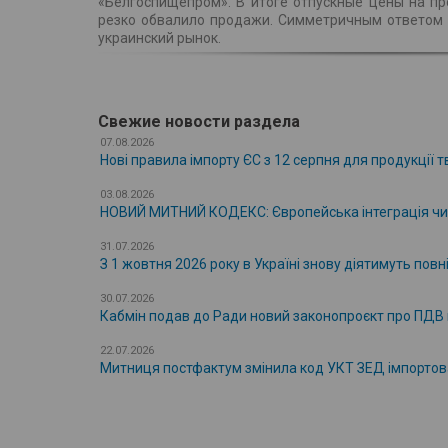
«Белгоспищепром». В итоге отпускные цены на пр
резко обвалило продажи. Симметричным ответом 
украинский рынок.
Свежие новости раздела
07.08.2026
Нові правила імпорту ЄС з 12 серпня для продукції
03.08.2026
НОВИЙ МИТНИЙ КОДЕКС: Європейська інтеграція ч
31.07.2026
З 1 жовтня 2026 року в Україні знову діятимуть повн
30.07.2026
Кабмін подав до Ради новий законопроєкт про ПДВ 
22.07.2026
Митниця постфактум змінила код УКТ ЗЕД імпортова