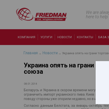
We are alwa
here to help
КОМПАНИЯ
УСЛУГИ
НОВОСТИ
КОНТАКТЫ
БАЗА 
Главная
Новости
→
→ Украина опять на грани торго
Украина опять на грани то
союза
08.01.2014
Беларусь и Украина в скором времени могут ввест
ограничить импорт украинского пива. Киев высказ
поводу стороны уже спорили недавно, но в итоге сн
Согласно данным Белстата, за январь-октябрь тек