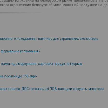
одукцию из Украины на белорусском рынке увеличились в 1,5 ра
стало ограничение белорусской мясо-молочной продукции на до
 тваринного походження: важливо для українських експортерів
и формальне копіювання?
і вимоги до маркування харчових продуктів і кормів
на посилки до 150 євро
них товарів: ДПС пояснює, які ПДВ-наслідки очікують імпортера