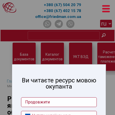
+380 (67) 504 20 79
+380 (67) 402 15 78
office@friedman.com.ua
Расчет
База
Каталог
УКТ ВЭД
таможен
документов
документов
платеже
Ви читаєте ресурс мовою
Главная
Новости
→
→ Розширено перелік країн, з якими
окупанта
Міндоходів обмінюватиметься податковою інформацією
Розширено перелік країн, з
Продовжити
якими Міндоходів
обмінюватиметься