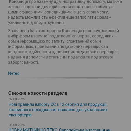
Конвенції про взаємну адміністративну допомогу, матиме
законні підстави для здійснення податкового обміну з
цими офшорними юрисдикціями, а це, у свою чергу,
надасть можливість ефективніше запобігати схемам
ухилення від оподаткування.
Зазначена багатостороння Конвенція пропонує широкий
вибір форм взаємної податкової співпраці, серед яких –
обмін інформацією по запиту, спонтанний обмін
інформацією, проведення податкових перевірок за
кордоном, здійснення одночасних податкових перевірок,
надання допомоги в стягненні податків та податкової
заборгованості.
Интес
Свежие новости раздела
07.08.2026
Нові правила імпорту ЄС з 12 серпня для продукції
тваринного походження: важливо для українських
експортерів
03.08.2026
НОВИЙ МИТНИЙ КОДЕКС: Європейська інтеграція чи