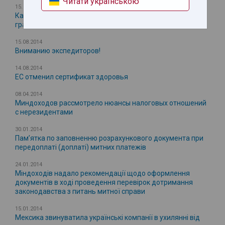
Читати українською
15.08.2014
Кабмин расширил перечень ж/д пунктов пропуска через
границу Украины алкоголя и табака
15.08.2014
Вниманию экспедиторов!
14.08.2014
ЕС отменил сертификат здоровья
08.04.2014
Миндоходов рассмотрело нюансы налоговых отношений
с нерезидентами
30.01.2014
Пам’ятка по заповненню розрахункового документа при
передоплаті (доплаті) митних платежів
24.01.2014
Міндоходів надало рекомендації щодо оформлення
документів в ході проведення перевірок дотримання
законодавства з питань митної справи
15.01.2014
Мексика звинуватила українські компанії в ухилянні від