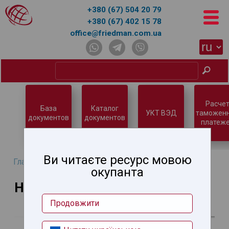
+380 (67) 504 20 79
+380 (67) 402 15 78
office@friedman.com.ua
Расчет
База
Каталог
УКТ ВЭД
таможен
документов
документов
платеже
Ви читаєте ресурс мовою
Главная
→ Новости
окупанта
Новости
Продовжити