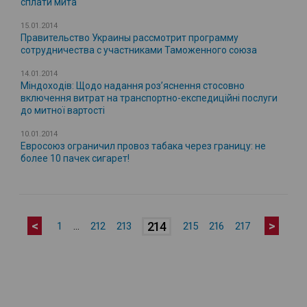
сплати мита
15.01.2014
Правительство Украины рассмотрит программу
сотрудничества с участниками Таможенного союза
14.01.2014
Міндоходів: Щодо надання роз’яснення стосовно
включення витрат на транспортно-експедиційні послуги
до митної вартості
10.01.2014
Евросоюз ограничил провоз табака через границу: не
более 10 пачек сигарет!
<
>
214
1
…
212
213
215
216
217