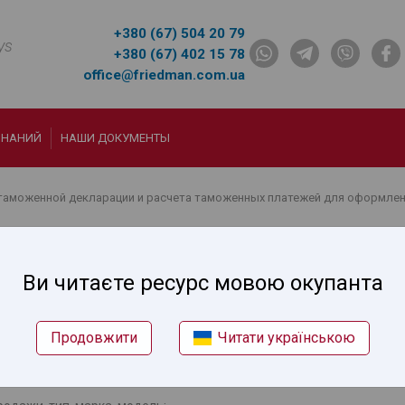
+380 (67) 504 20 79
ys
+380 (67) 402 15 78
office@friedman.com.ua
ЗНАНИЙ
НАШИ ДОКУМЕНТЫ
таможенной декларации и расчета таможенных платежей для оформле
для подготовки таможенной
оженных платежей для оформления
Ви читаєте ресурс мовою окупанта
Продовжити
Читати українською
огическим нормам не ниже ЕВРО 5