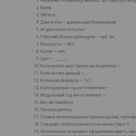
Название по инвойсу/инвойс/ договор купли-п
Бриф
VIN-kod;
Двигатель – дизельный/бензиновый;
№ двигателя есть/нет
Рабочий объем цилиндров — куб. см;
Мощность — кВт;
Кузов — тип;
Цвет — ____;
Количество мест (включая водителя) — ;
Количество дверей — ;
Колесная формула — ?х?;
Календарный год изготовления — ;
Модельный год изготовления — ;
Вес автомобиля
Производитель;
Страна происхождения/производства, сертиф
Стандарт экобезопасности не менее Евро-5
Желательно на момент оформления иметь закл