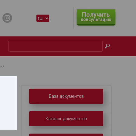
Получить
консультацию
ния
База документов
Каталог документов