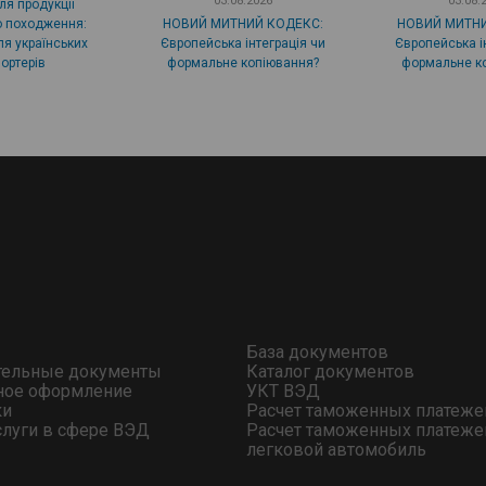
03.08.2026
03.08.
ля продукції
о походження:
НОВИЙ МИТНИЙ КОДЕКС:
НОВИЙ МИТНИ
я українських
Європейська інтеграція чи
Європейська і
ортерів
формальне копіювання?
формальне к
База документов
тельные документы
Каталог документов
ное оформление
УКТ ВЭД
ки
Расчет таможенных платеже
слуги в сфере ВЭД
Расчет таможенных платеже
легковой автомобиль