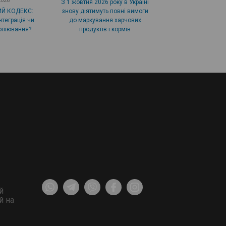
2026
З 1 жовтня 2026 року в Україні
Й КОДЕКС:
знову діятимуть повні вимоги
нтеграція чи
до маркування харчових
опіювання?
продуктів і кормів
й
й на