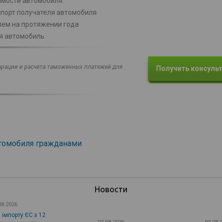
имости автомобиля.
спорт получателя автомобиля
лем на протяжении года
ся автомобиль
рации и расчета таможенных платежей для
Получить консуль
втомобиля гражданами
Новости
08.2026
 імпорту ЄС з 12