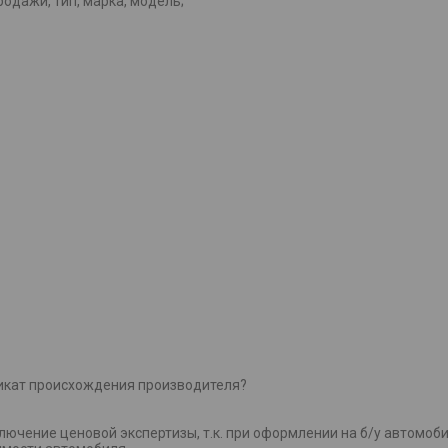
родажи, тип, марка, модель;
икат происхождения производителя?
ючение ценовой экспертизы, т.к. при оформлении на б/у автомоб