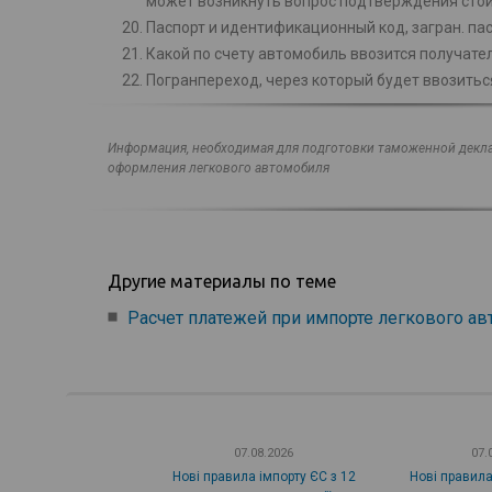
может возникнуть вопрос подтверждения сто
Паспорт и идентификационный код, загран. па
Какой по счету автомобиль ввозится получате
Погранпереход, через который будет ввозить
Информация, необходимая для подготовки таможенной декла
оформления легкового автомобиля
Другие материалы по теме
Расчет платежей при импорте легкового а
07.08.2026
07.
Нові правила імпорту ЄС з 12
Нові правила