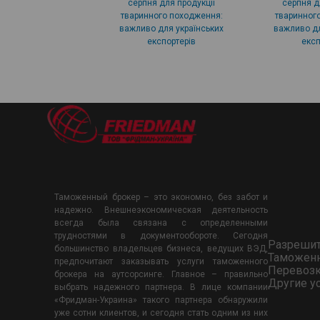
серпня для продукції
серпня д
тваринного походження:
тваринног
важливо для українських
важливо дл
експортерів
експ
Таможенный брокер – это экономно, без забот и
надежно. Внешнеэкономическая деятельность
всегда была связана с определенными
трудностями в документообороте. Сегодня
Разреши
большинство владельцев бизнеса, ведущих ВЭД,
Таможен
предпочитают заказывать услуги таможенного
Перевоз
брокера на аутсорсинге. Главное – правильно
Другие у
выбрать надежного партнера. В лице компании
«Фридман-Украина» такого партнера обнаружили
уже сотни клиентов, и сегодня стать одним из них