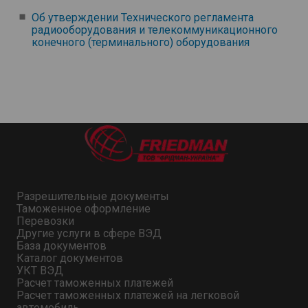
Об утверждении Технического регламента
радиооборудования и телекоммуникационного
конечного (терминального) оборудования
Разрешительные документы
Таможенное оформление
Перевозки
Другие услуги в сфере ВЭД
База документов
Каталог документов
УКТ ВЭД
Расчет таможенных платежей
Расчет таможенных платежей на легковой
автомобиль