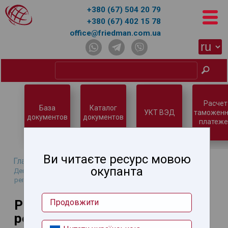
+380 (67) 504 20 79
+380 (67) 402 15 78
office@friedman.com.ua
Расчет
База
Каталог
УКТ ВЭД
таможенн
документов
документов
платеже
Ви читаєте ресурс мовою
Главная
→
База знаний
→
Нетарифное регулирование
→
окупанта
Декларирование соответствия продукции техническим
регламентам
→
Реестр технических регламентов
Реестр технических
Продовжити
регламентов