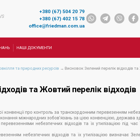
+380 (67) 504 20 79
ys
+380 (67) 402 15 78
office@friedman.com.ua
НАНЬ
НАШІ ДОКУМЕНТИ
овкілля та природних ресурсів
→
Висновок Зелений перелік відходів т
ідходів та Жовтий перелік відходів
ої конвенції про контроль за транскордонним перевезенням небе
 виконання міжнародних зобов’язань за цією конвенцією, держава з
перевезеннями небезпечних відходів та їх утилізацією під час 
езенням небезпечних відходів та їх утилізацією визначає Зел