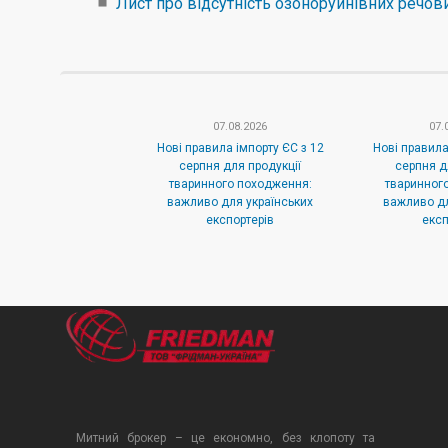
Лист про відсутність озоноруйнівних речов
07.08.2026
07.
Нові правила імпорту ЄС з 12
Нові правила
серпня для продукції
серпня д
тваринного походження:
тваринног
важливо для українських
важливо дл
експортерів
експ
Митний брокер – це економно, без клопоту та