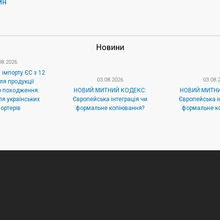
ин
Новини
08.2026
 імпорту ЄС з 12
03.08.2026
03.08.
ля продукції
о походження:
НОВИЙ МИТНИЙ КОДЕКС:
НОВИЙ МИТНИ
я українських
Європейська інтеграція чи
Європейська і
ортерів
формальне копіювання?
формальне к