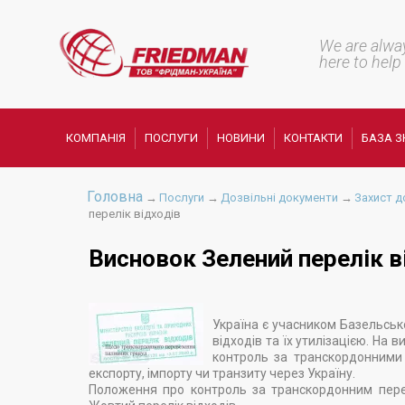
We are alwa
here to help
КОМПАНІЯ
ПОСЛУГИ
НОВИНИ
КОНТАКТИ
БАЗА З
Головна
→
Послуги
→
Дозвільні документи
→
Захист д
перелік відходів
Висновок Зелений перелік в
Україна є учасником Базельськ
відходів та їх утилізацією. На
контроль за транскордонними 
експорту, імпорту чи транзиту через Україну.
Положення про контроль за транскордонним перев