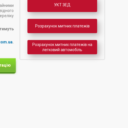
УКТ ЗЕД
чайними
відного
ереліку
Розрахунок митних платежів
ятимуть
com.ua
.
Розрахунок митних платежів на
легковий автомобіль
тацію