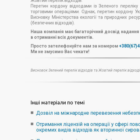
Жовтий перелік відходів.
Перетин кордону відходами із Зеленого переліку
торговими операціями. Однак, перетин кордону У
Висновку Міністерства екології та природних ресу
(безпечних відходів).
Наша компанія має багаторічний досвід надання 
в отриманні всіх документів.
Просто зателефонуйте нам за номером
+380(67)
Ми не змусимо Вас чекати!
Висновок Зелений перелік відходів та Жовтий перелік відход
Інші матеріали по темі
Дозвіл на міжнародне перевезення небезп
Отримання ліцензій на операції у сфері по
окремих видів відходів як вторинної сиро