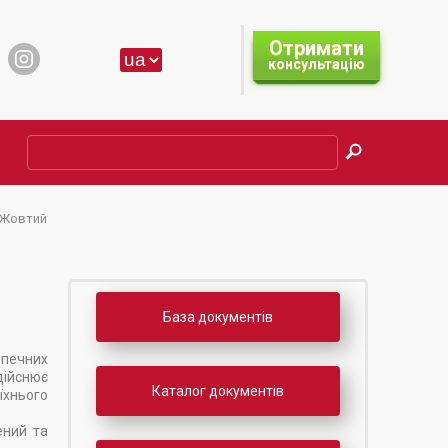
Отримати
консультацію
а Жовтий
База документів
зпечних
дійснює
Каталог документів
їхнього
ений та