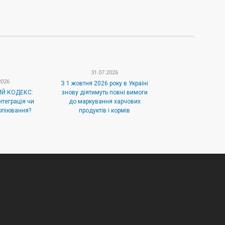
31.07.2026
2026
З 1 жовтня 2026 року в Україні
Й КОДЕКС:
знову діятимуть повні вимоги
нтеграція чи
до маркування харчових
опіювання?
продуктів і кормів