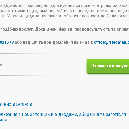
 відбувається відповідно до існуючих заходів контролю за зви
країни такими відходами передбачає попереднє отримання відпо
рсів України щодо їх належності або неналежності до Зеленого п
подібних послуг. Досвідчені фахівці проконсультують та спри
4021578
або надішліть повідомлення на e-mail:
office@friedman.
ів
Отримати консуль
ечних вантажів
водження з небезпечними відходами, збирання та заготівля
вини