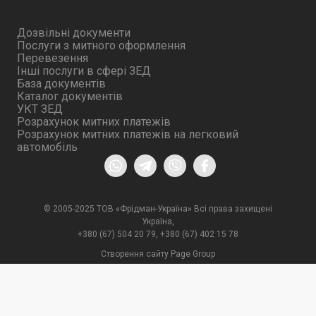
Дозвільні документи
Послуги з митного оформлення
Перевезення
Інші послуги в сфері ЗЕД
База документів
Каталог документів
УКТ ЗЕД
Розрахунок митних платежів
Розрахунок митних платежів на легковий
автомобіль
© 2005-2025 ТОВ «Фрідман-Україна» Всі права захищені
Україна,
+380 (67) 504 20 79
,
+380 (67) 402 15 78
Створення сайту Page Group