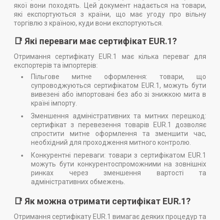
якої вони походять. Цей документ надається на товари,
які експортуються з країни, що має угоду про вільну
торгівлю з країною, куди вони експортуються.
📑 Які переваги має сертифікат EUR.1?
Отримання сертифікату EUR.1 має кілька переваг для
експортерів та імпортерів:
Пільгове митне оформлення: товари, що
супроводжуються сертифікатом EUR.1, можуть бути
вивезені або імпортовані без або зі знижкою мита в
країні імпорту.
Зменшення адміністративних та митних перешкод:
сертифікат з перевезення товарів EUR.1 дозволяє
спростити митне оформлення та зменшити час,
необхідний для проходження митного контролю.
Конкурентні переваги: товари з сертифікатом EUR.1
можуть бути конкурентоспроможними на зовнішніх
ринках через зменшення вартості та
адміністративних обмежень.
📑 Як можна отримати сертифікат EUR.1?
Отримання сертифікату EUR.1 вимагає деяких процедур та