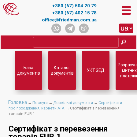
+380 (67) 504 20 79
+380 (67) 402 15 78
office@friedman.com.ua
Розрахун
База
Каталог
УКТ ЗЕД
митних
документів
документів
платежі
Головна
→
Послуги
→
Дозвільні документи
→
Сертифікати
про походження, карнети АТА
→
Сертифікат з перевезення
товарів EUR.1
Сертифікат з перевезення
товарів EUR.1