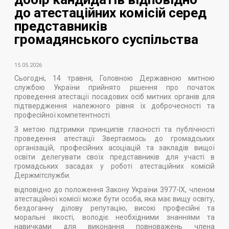
до атестаційних комісій серед
представників
громадянського суспільства
15.05.2026
Сьогодні, 14 травня, Головною Державною митною
службою України прийнято рішення про початок
проведення атестації посадових осіб митних органів для
підтвердження належного рівня їх доброчесності та
професійної компетентності.
З метою підтримки принципів гласності та публічності
проведення атестації Звертаємось до громадських
організацій, професійних асоціацій та закладів вищої
освіти делегувати своїх представників для участі в
громадських засадах у роботі атестаційних комісій
Держмітслужби.
відповідно до положення Закону України 3977-IX, членом
атестаційної комісії може бути особа, яка має вищу освіту,
бездоганну ділову репутацію, високі професійні та
моральні якості, володіє необхідними знаннями та
навичками для виконання повноважень члена