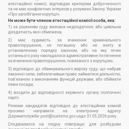
атестаційної комісії, відповідає критеріям доброчесності
та не має конфліктних інтересів у розумінні Закону України
«Про запобігання корупції».
Не може бути членом атестаційної комісії особа, яка:
1) за рішенням суду визнана недієздатною або цивільна
дієздатність якої обмежена;
2) має судимість за вчинення кримінального
правопорушення, не погашену або не зняту в
установленому порядку законом, або на яку течію
останнього року накладалося адміністративне потягнення
за вчинення правопорушення, повязаного з корупцією;
3) відповідно до обвинувального вироку суду, що набрав
законної сили, забезпечивши право займатися діяльністю,
пов’язаною з виконанням функцій держави, або обіймати
певні посади;
4) входити до відповідності керівного органу політичної
партії.
Резюме кандидатів відповідно до атестаційних комісій
просимо направити на електронну адресу
Держмітслужби: post@customs.gov.uaдо 31.05.2026 року.
Сподіваємося на плідну співпрацю для розбудови