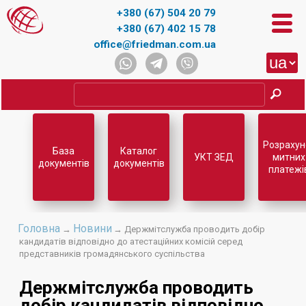
+380 (67) 504 20 79
+380 (67) 402 15 78
office@friedman.com.ua
Розрахун
База
Каталог
УКТ ЗЕД
митних
документів
документів
платежі
Головна
Новини
→
→ Держмітслужба проводить добір
кандидатів відповідно до атестаційних комісій серед
представників громадянського суспільства
Держмітслужба проводить
добір кандидатів відповідно