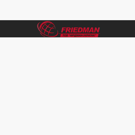
Дозвільні документи
Послуги з митного оформлення
Перевезення
Інші послуги в сфері ЗЕД
База документів
Каталог документів
УКТ ЗЕД
Розрахунок митних платежів
Розрахунок митних платежів на легковий
автомобіль
© 2005-2025 ТОВ «Фрідман-Україна» Всі права захищені
Україна,