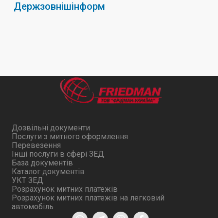
Держзовнішінформ
Дозвільні документи
Послуги з митного оформлення
Перевезення
Інші послуги в сфері ЗЕД
База документів
Каталог документів
УКТ ЗЕД
Розрахунок митних платежів
Розрахунок митних платежів на легковий
автомобіль