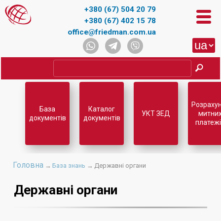
+380 (67) 504 20 79
+380 (67) 402 15 78
office@friedman.com.ua
Розраху
База
Каталог
УКТ ЗЕД
митни
документів
документів
платежі
Головна
→
База знань
→
Державні органи
Державні органи