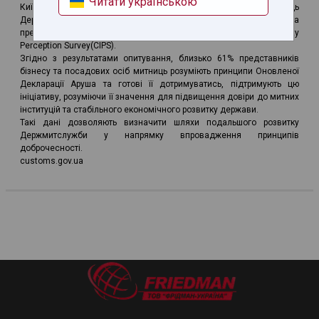
Читати українською
Київської, Львівської, Чернівецької та Волинської митниць
Державної митної служби України та осіб із приватного сектору на
предмет сприйняття доброчесності на митниці (Customs Integrity
Perception Survey(CIPS).
Згідно з результатами опитування, близько 61% представників
бізнесу та посадових осіб митниць розуміють принципи Оновленої
Декларації Аруша та готові її дотримуватись, підтримують цю
ініціативу, розуміючи її значення для підвищення довіри до митних
інституцій та стабільного економічного розвитку держави.
Такі дані дозволяють визначити шляхи подальшого розвитку
Держмитслужби у напрямку впровадження принципів
доброчесності.
customs.gov.ua