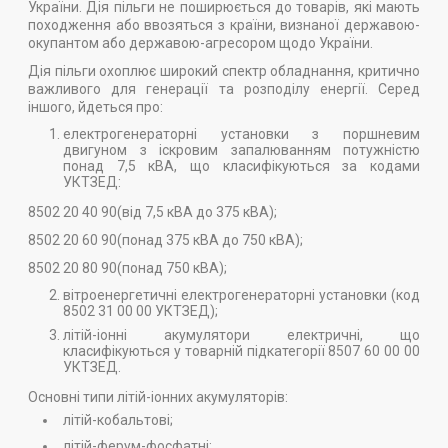
України. Дія пільги не поширюється до товарів, які мають
походження або ввозяться з країни, визнаної державою-
окупантом або державою-агресором щодо України.
Дія пільги охоплює широкий спектр обладнання, критично
важливого для генерації та розподілу енергії. Серед
іншого, йдеться про:
електрогенераторні установки з поршневим
двигуном з іскровим запалюванням потужністю
понад 7,5 кВА, що класифікуються за кодами
УКТЗЕД:
8502 20 40 90(від 7,5 кВА до 375 кВА);
8502 20 60 90(понад 375 кВА до 750 кВА);
8502 20 80 90(понад 750 кВА);
вітроенергетичні електрогенераторні установки (код
8502 31 00 00 УКТЗЕД);
літій-іонні акумулятори електричні, що
класифікуються у товарній підкатегорії 8507 60 00 00
УКТЗЕД.
Основні типи літій-іонних акумуляторів:
літій-кобальтові;
літій-ферум-фосфатні;