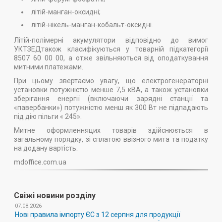
літій-манган-оксидні;
літій-нікель-манган-кобальт-оксидні.
Літій-полімерні акумулятори відповідно до вимог
УКТЗЕДтакож класифікуються у товарній підкатегорії
8507 60 00 00, а отже звільняються від оподаткування
митними платежами.
При цьому звертаємо увагу, що електрогенераторні
установки потужністю менше 7,5 кВА, а також установки
зберігання енергії (включаючи зарядні станції та
«павербанки») потужністю менш як 300 Вт не підпадають
під дію пільги « 245».
Митне оформленняцих товарів здійснюється в
загальному порядку, зі сплатою ввізного мита та податку
на додану вартість.
mdoffice.com.ua
Свіжі новини розділу
07.08.2026
Нові правила імпорту ЄС з 12 серпня для продукції