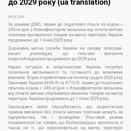
до 2029 року (ua translation)
04.02.2026
За даними ДМС, термін дії податкової пільги за кодом «
245»згідно з Класифікатором звільнень від сплати митних
платежів при ввезенні товарів на митну територію України
продовжено до 1 січня 2029 року
Державна митна служба України на своєму телеграм-
каналі розповідає, що пільгове ввезення
енергообладнання продовжено до 2029 року.
Наразі ситуація в енергосистемі України потребує
посилення автономності та готовності до можливих
викликів. Згідно з прийнятими на початку грудня 2025 року
Законами України 4698-ІХ та 4710-ІХ, термін дії податкової
пільгиза кодом « 245»згідно з Класифікатором звільнень
від сплати митних платежівпри ввезенні товарів на митну
територію України продовжено до 1 січня 2029 року.
Законодавчі зміни передбачають, що скористатися
правом ввезення без сплати митних платежів можуть як
підприємства, так і громадяни. Пільговий режим
поширюється на товари, що безпосередньо ввозяться, а
також на ті, що пересилаються на митну територію