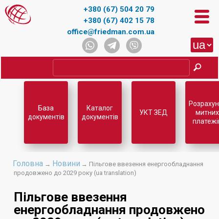
+380 (67) 504 20 79
+380 (67) 402 15 78
office@friedman.com.ua
Розрахун
База
Каталог
УКТ ЗЕД
митних
документів
документів
платежі
Головна
Новини
→
→ Пільгове ввезення енергообладнання
продовжено до 2029 року (ua translation)
Пільгове ввезення
енергообладнання продовжено