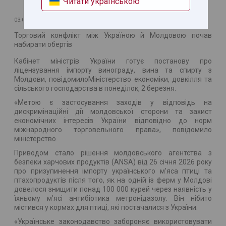
Читати українською
03.03.2026
Торговий конфлікт між Україною й Молдовою почав
набирати обертів
Кабінет міністрів України готує постанову про
ліцензування імпорту винограду, вина та спирту з
Молдови, повідомилоМіністерство економіки, довкілля та
сільського господарства в понеділок, 2 березня.
«Метою є застосування заходів у відповідь на
дискримінаційні дії молдовської сторони та захист
економічних інтересів України відповідно до норм
міжнародного торговельного права», повідомило
міністерство.
Приводом стало рішення молдовського агентства з
безпеки харчових продуктів (ANSA) від 26 січня 2026 року
про призупинення імпорту українського м’яса птиці та
птахопродуктів після того, як на одній із ферм у Молдові
довелося знищити понад 100 000 курей через наявність у
їхньому м’ясі антибіотика метронідазолу. Він нібито
містився у кормах для птиці, які постачалися з України.
«Українське законодавство забороняє використовувати