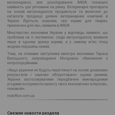
метронідазол, але розслідування ANSA показало
наявність цієї речовини на ринку. Ветеринарні препарати
на основі метронідазолу продаються та включені до
каталогів продукції деяких ветеринарних компаній в
Україні. Йдеться, зокрема, про корми для тварин,
призначені для їжі», заявили в ANSA.
Міністерство економіки України у відповідь заявило, що
проблема не є системною: сліди метронідазолу виявили
лише в одному зразку кормів, а у самому м’ясі птиці
жодних порушень немає.
Тому, за словами заступника міністра економіки Тараса
Висоцького, запроваджені Молдовою обмеження є
непропорційними.
«Якщо рішення не будуть переглянуті на основі доказових
результатів і науково обґрунтованої оцінки ризиків,
Україна застосовуватиме передбачені міжнародними
угодами інструменти захисту своїх економічних інтересів»,
сказав він.
mdoffice.com.ua
Свежие новости раздела