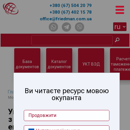
+380 (67) 504 20 79
+380 (67) 402 15 78
office@friedman.com.ua
Расчет
База
Каталог
УКТ ВЭД
таможенн
документов
документов
платеже
Ви читаєте ресурс мовою
Главная
Новости
→
→ Україна обмежить імпорт вина з
окупанта
Молдови у відповідь на ембарго проти курятини
Україна обмежить імпорт вина
Продовжити
з Молдови у відповідь на
ембарго проти курятини