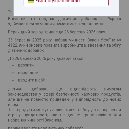
Читати українською
24.02.2026
Ввезення та продаж дієтичних добавок в Україні
здійснюється за чіткими вимогами законодавства.
Перехідний період триває до 26 березня 2026 року.
26 березня 2025 року набрав чинності Закон України №
4122, який оновив правила виробництва, ввезення та обігу
дієтичних добавок.
До 26 березня 2026 року дозволяється:
ввозити
виробляти
вводити в обіг
дієтичні добавки, що відповідають вимогам
законодавства у сфері безпечності харчових продуктів,
але ще не повністю приведені у відповідність до нових
норм.
Такі продукти можуть залишатися в обігу до завершення
строку придатності, але не довше трьох років з дня
набрання чинності Законом.
перше вводите нову дієтичну добавку?