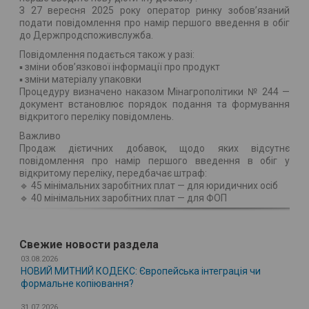
З 27 вересня 2025 року оператор ринку зобов’язаний
подати повідомлення про намір першого введення в обіг
до Держпродспоживслужба.
Повідомлення подається також у разі:
▪️ зміни обов’язкової інформації про продукт
▪️ зміни матеріалу упаковки
Процедуру визначено наказом Мінагрополітики № 244 —
документ встановлює порядок подання та формування
відкритого переліку повідомлень.
Важливо
Продаж дієтичних добавок, щодо яких відсутнє
повідомлення про намір першого введення в обіг у
відкритому переліку, передбачає штраф:
🔹 45 мінімальних заробітних плат — для юридичних осіб
🔹 40 мінімальних заробітних плат — для ФОП
Свежие новости раздела
03.08.2026
НОВИЙ МИТНИЙ КОДЕКС: Європейська інтеграція чи
формальне копіювання?
31.07.2026