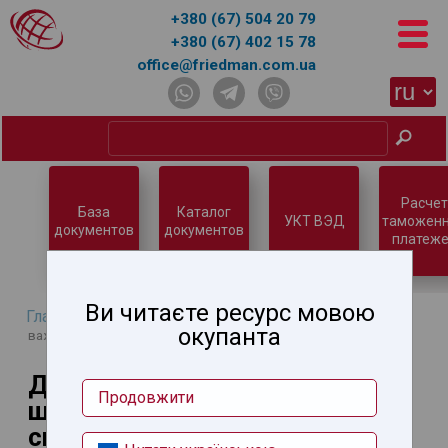
+380 (67) 504 20 79
+380 (67) 402 15 78
office@friedman.com.ua
Расчет
База
Каталог
УКТ ВЭД
таможен
документов
документов
платеже
Ви читаєте ресурс мовою
Главная
Новости
→
→ Дієтичні добавки у 2026 році: що
окупанта
важливо знати бізнесу та споживачам
Дієтичні добавки у 2026 році:
Продовжити
що важливо знати бізнесу та
споживачам